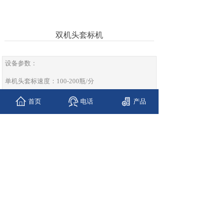
双机头套标机
设备参数：
单机头套标速度：100-200瓶/分
电压规格：AC220V/380V,50/60HZ,8KW
首页
电话
产品
适用容器范围：Φ45mm-120mm/Φ32mm-Φ85mm
标签高度：40-240mm 透明间距3mm以上（特殊高度
可个案设计）
适用标签厚度：0.03-0.08mm
SHH-STB
双机头套标机
：
Copyright
©
上海晟奂机械设备有限公司
为了满足国内外市场需求，我公司开
沪ICP备2021006194号-1
技术支持：
品划科技
发了双机头结构，可满足瓶口、瓶身