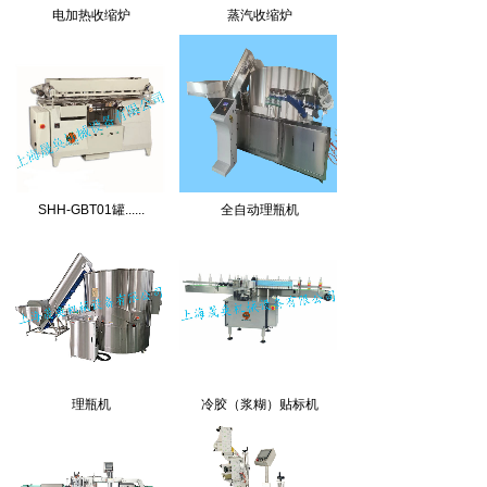
电加热收缩炉
蒸汽收缩炉
SHH-GBT01罐......
全自动理瓶机
理瓶机
冷胶（浆糊）贴标机