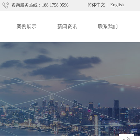
简体中文
English
咨询服务热线：
188 1758 9596
案例展示
新闻资讯
联系我们